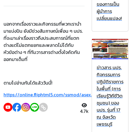
ของการเป็น
ผู้นำการ
เปลี่ยนแปลง!
นอกจากเรื่องราวและกิจกรรมที่พวกเรานำ
มาแบ่งปัน ยังมีช่วงสัมภาษณ์เพื่อน ๆ นปร.
ที่จะมาเล่าเรื่องราวถึงประสบการณ์ที่แตก
ต่างแต่ไม่แตกแยกและพลาดไม่ได้กับ
หัวข้อต่าง ๆ ที่ทีมวารสารต่างตั้งใจคัดกัน
ออกมาเต็มที่
ข่าวสาร นปร.
กิจกรรมการ
ปฏิบัติราชการ
ตามไปอ่านกันได้แล้ววันนี้!
ในพื้นที่ (การ
https://online.fliphtml5.com/ssmod/asex/
เรียนรู้วิถีชีวิต
ชุมชน) ของ
นปร. รุ่นที่ 17
4.7k
ณ จังหวัด
เพชรบุรี