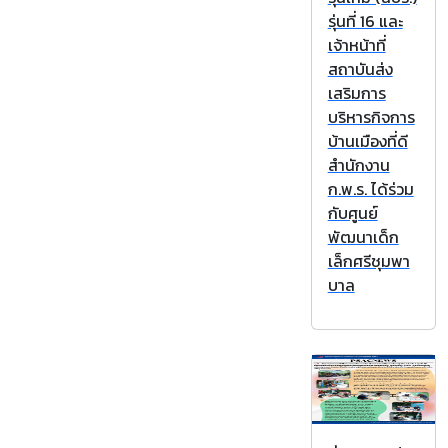
รุ่นที่ 16 และ
เจ้าหน้าที่
สถาบันส่ง
เสริมการ
บริหารกิจการ
บ้านเมืองที่ดี
สำนักงาน
ก.พ.ร. ได้ร่วม
กับศูนย์
พัฒนาเด็ก
เล็กศรีชุมพา
บาล