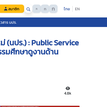
ก
สมาชิก
ก
ไทย
EN
ก
าวสาร นปร.
 (นปร.) : Public Service
รรมศึกษาดูงานด้าน
4.8k