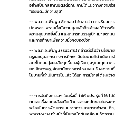
อย่างเป็นกัลยาณมิตรต่อกัน ภายใต้แนวทางความร่วม
“เรียนดี...มีความสุข”
-- พล.ต.อ.เพิ่มพูน ชิดชอบ ได้กล่าวว่า การเรียนการส
ปกครอง เพราะเมื่อมีความสุขแล้วก็จะส่งผลให้การเรียนด
ความสุขมากยิ่งขึ้น และสามารถบรรลุเป้าหมายตามน
และการศึกษาเพื่อความมั่งคงของชีวิต
-- พล.ต.อ.เพิ่มพูน (รมว.ศธ.) กล่าวต่อไปว่า นโยบ
ครูและบุคลากรทางการศึกษา มีนโยบายที่ดำเนินการไป
ลดขั้นตอนมุ่งผลสัมฤทธิ์ของผู้เรียน, ครูและบุคลา
ยกเลิกเวรครู, จัดหานักการภารโรง และปรับลดงานที่
โยบายที่ดำเนินการไปแล้ว ได้แก่ การมีรายได้ระหว
-- การจัดกิจกรรมฯ ในครั้งนี้ ทำให้ นปร. รุ่นที่ 16 
ตนเอง ซึ่งสอดคล้องกับเป้าประสงค์หลักของโครงการฯ 
พร้อมในการพัฒนาระบบราชการ สามารถทำงานเชิงบูรณ
Workforce) ทำหน้าที่เป็นกลไกขับเคลื่อนนวัตกรร