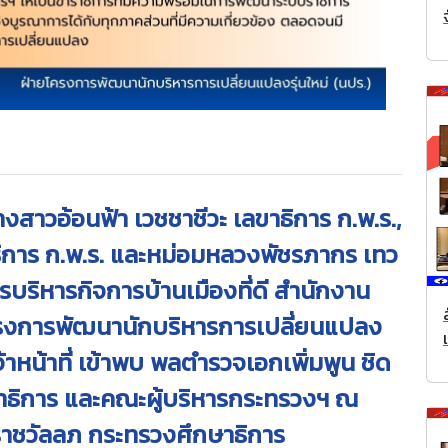
นางสาวอ้อนฟ้า เวชชาชีวะ เลขาธิการ ก.พ.ร.,
ิการ ก.พ.ร. และหม่อมหลวงพัชรภากร เทว
รบริหารกิจการบ้านเมืองที่ดี สำนักงาน
ครงการพัฒนานักบริหารการเปลี่ยนแปลง
ยเจ้าหน้าที่ เข้าพบ พลตำรวจเอกเพิ่มพูน ชิด
าธิการ และคณะผู้บริหารกระทรวงฯ ณ
รราชวัลลภ กระทรวงศึกษาธิการ