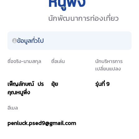
หนูพึ่ง
นักพัฒนาการท่องเที่ยว
ข้อมูลทั่วไป
ชื่อจริง-นามสกุล
ชื่อเล่น
นักบริหารการ
เปลี่ยนแปลง
เพ็ญลักษณ์ ปร
ยุ้ย
รุ่นที่ 9
คุณหนูพึ่ง
อีเมล
penluck.psed9@gmail.com